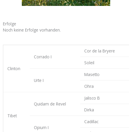
Erfolge
Noch kei­ne Erfol­ge vorhanden.
Cor de la Bryere
Cor­ra­do I
Sol­eil
Clin­ton
Maset­to
Urte I
Ohra
Jalis­co B
Qui­dam de Revel
Dir­ka
Tibet
Cadil­lac
Opi­um I