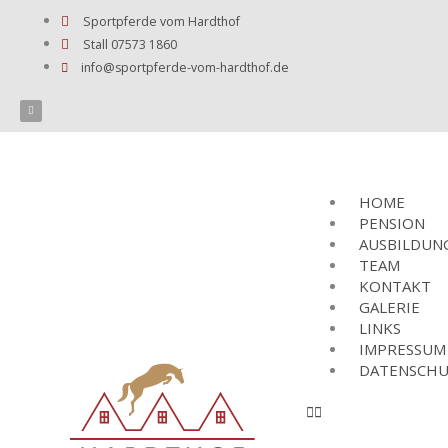
Zum
Sportpferde vom Hardthof
Inhalt
Stall 07573 1860
springen
info@sportpferde-vom-hardthof.de
F
a
c
e
b
o
o
k
HOME
PENSION
AUSBILDUN
TEAM
KONTAKT
GALERIE
LINKS
IMPRESSUM
DATENSCHU