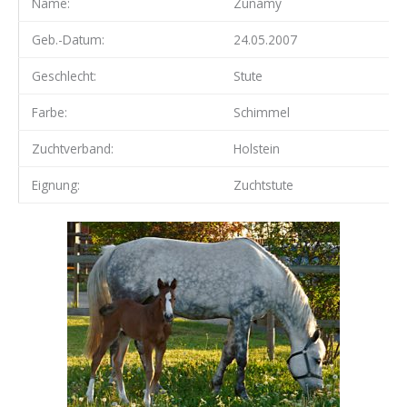
Name:
Zuna­my
Geb.-Datum:
24.05.2007
Geschlecht:
Stu­te
Far­be:
Schim­mel
Zucht­ver­band:
Hol­stein
Eig­nung:
Zucht­stu­te